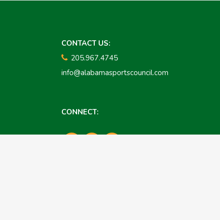
CONTACT US:
205.967.4745
info@alabamasportscouncil.com
CONNECT:
© Copyright 2026 Birmingham
Hammerfest